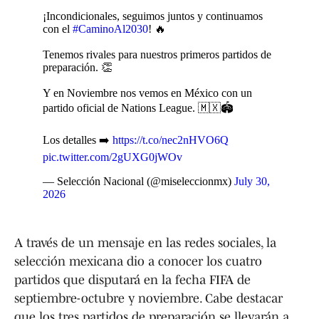
¡Incondicionales, seguimos juntos y continuamos
con el
#CaminoAl2030
! 🔥
Tenemos rivales para nuestros primeros partidos de
preparación. 👏
Y en Noviembre nos vemos en México con un
partido oficial de Nations League. 🇲🇽🏟️
Los detalles ➡️
https://t.co/nec2nHVO6Q
pic.twitter.com/2gUXG0jWOv
— Selección Nacional (@miseleccionmx)
July 30,
2026
A través de un mensaje en las redes sociales, la
selección mexicana dio a conocer los cuatro
partidos que disputará en la fecha FIFA de
septiembre-octubre y noviembre. Cabe destacar
que los tres partidos de preparación se llevarán a