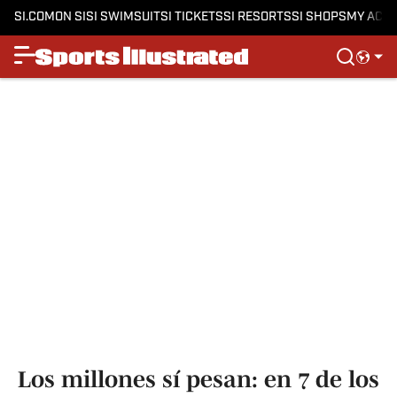
SI.COM
ON SI
SI SWIMSUIT
SI TICKETS
SI RESORTS
SI SHOPS
MY ACC
Los millones sí pesan: en 7 de los