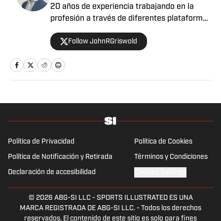
20 años de experiencia trabajando en la
profesión a través de diferentes plataformas
para varios medios, aunado a cubrir distintos
Follow JohnRGriswold
eventos a nivel internacional en países como
Venezuela, Estados Unidos, Canadá, México,
Puerto Rico y España. Apasionado del fútbol,
baloncesto, béisbol y tenis, sin dejar a un
lado la F1, el boxeo y la UFC. En definitiva,
tener la oportunidad de combinar la
comunicación, bien sea informando u
opinando, con el deporte, es un auténtico
privilegio.
Política de Privacidad
Política de Cookies
Política de Notificación y Retirada
Términos y Condiciones
Declaración de accesibilidad
Cookies Settings
© 2026
ABG-SI LLC
-
SPORTS ILLUSTRATED ES UNA
MARCA REGISTRADA DE ABG-SI LLC. - Todos los derechos
reservados. El contenido de este sitio es solo para fines