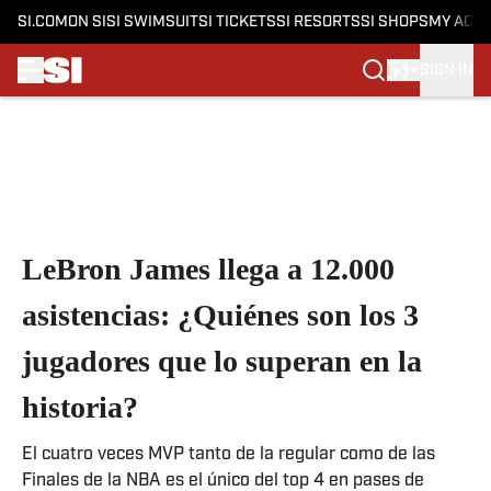
SI.COM
ON SI
SI SWIMSUIT
SI TICKETS
SI RESORTS
SI SHOPS
MY ACC
SIGN IN
Skip to main content
LeBron James llega a 12.000
asistencias: ¿Quiénes son los 3
jugadores que lo superan en la
historia?
El cuatro veces MVP tanto de la regular como de las
Finales de la NBA es el único del top 4 en pases de