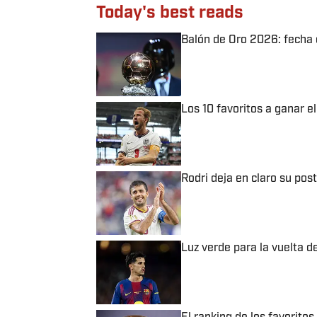
Today's best reads
Balón de Oro 2026: fecha d
Published by on Invalid Date
Los 10 favoritos a ganar e
Published by on Invalid Date
Rodri deja en claro su post
Published by on Invalid Date
Luz verde para la vuelta 
Published by on Invalid Date