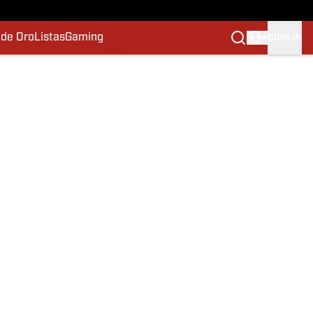
 de Oro
Listas
Gaming
SIGN IN