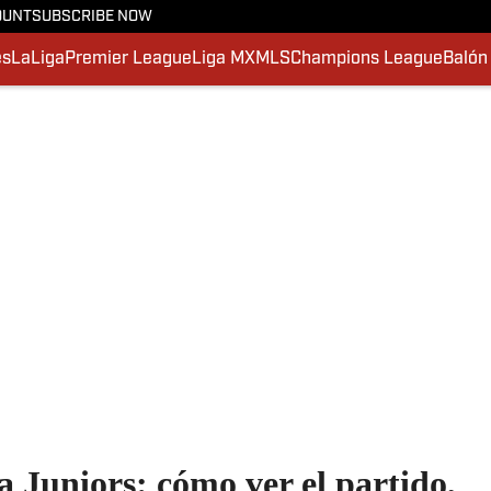
OUNT
SUBSCRIBE NOW
es
LaLiga
Premier League
Liga MX
MLS
Champions League
Balón
 Juniors: cómo ver el partido,