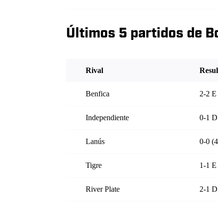
Últimos 5 partidos de B
Rival
Resul
Benfica
2-2 E
Independiente
0-1 D
Lanús
0-0 (
Tigre
1-1 E
River Plate
2-1 D