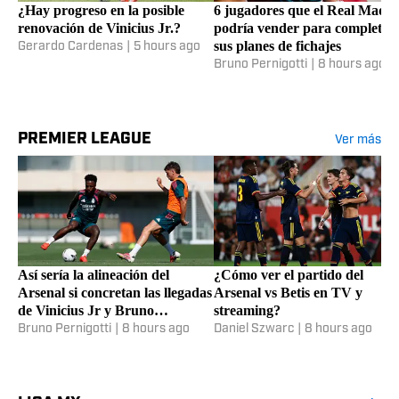
¿Hay progreso en la posible
6 jugadores que el Real Madri
renovación de Vinicius Jr.?
podría vender para completar
sus planes de fichajes
Gerardo Cardenas
|
5 hours ago
Bruno Pernigotti
|
8 hours ago
PREMIER LEAGUE
Ver más
Así sería la alineación del
¿Cómo ver el partido del
Arsenal si concretan las llegadas
Arsenal vs Betis en TV y
de Vinicius Jr y Bruno
streaming?
Guimarães
Bruno Pernigotti
|
8 hours ago
Daniel Szwarc
|
8 hours ago