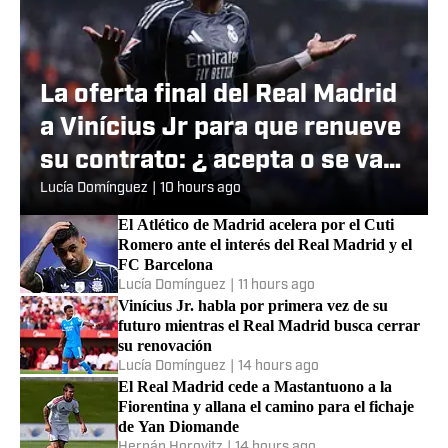
La oferta final del Real Madrid
a Vinícius Jr para que renueve
su contrato: ¿ acepta o se va
al Arsenal?
Lucía Domínguez
|
10 hours ago
El Atlético de Madrid acelera por el Cuti
Romero ante el interés del Real Madrid y el
FC Barcelona
Lucía Domínguez
|
11 hours ago
Vinícius Jr. habla por primera vez de su
futuro mientras el Real Madrid busca cerrar
su renovación
Lucía Domínguez
|
14 hours ago
El Real Madrid cede a Mastantuono a la
Fiorentina y allana el camino para el fichaje
de Yan Diomande
Hernán Horovitz
|
14 hours ago