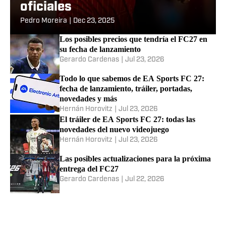
oficiales
Pedro Moreira
|
Dec 23, 2025
Los posibles precios que tendría el FC27 en
su fecha de lanzamiento
Gerardo Cardenas
|
Jul 23, 2026
Todo lo que sabemos de EA Sports FC 27:
fecha de lanzamiento, tráiler, portadas,
novedades y más
Hernán Horovitz
|
Jul 23, 2026
El tráiler de EA Sports FC 27: todas las
novedades del nuevo videojuego
Hernán Horovitz
|
Jul 23, 2026
Las posibles actualizaciones para la próxima
entrega del FC27
Gerardo Cardenas
|
Jul 22, 2026