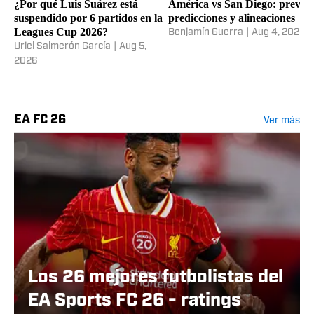
¿Por qué Luis Suárez está
América vs San Diego: previa,
suspendido por 6 partidos en la
predicciones y alineaciones
Leagues Cup 2026?
Benjamín Guerra
|
Aug 4, 2026
Uriel Salmerón García
|
Aug 5,
2026
EA FC 26
Ver más
Los 26 mejores futbolistas del
EA Sports FC 26 - ratings