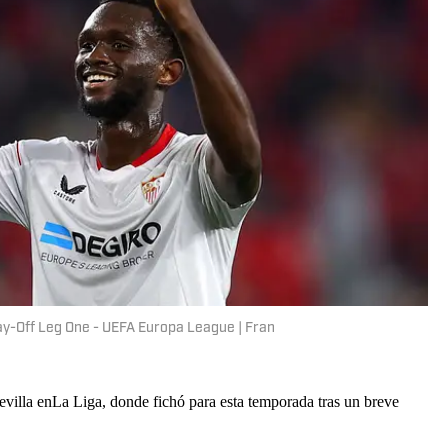
ay-Off Leg One - UEFA Europa League | Fran
Sevilla enLa Liga, donde fichó para esta temporada tras un breve