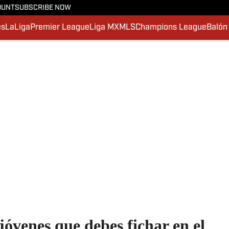
OUNT
SUBSCRIBE NOW
es
LaLiga
Premier League
Liga MX
MLS
Champions League
Balón
jóvenes que debes fichar en el