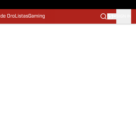
 de Oro
Listas
Gaming
SIGN IN