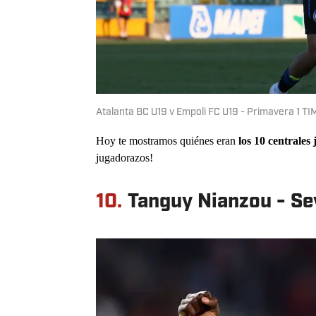
Atalanta BC U19 v Empoli FC U19 - Primavera 1 T
Hoy te mostramos quiénes eran
los 10 centrales
jugadorazos!
10.
Tanguy Nianzou - Sev