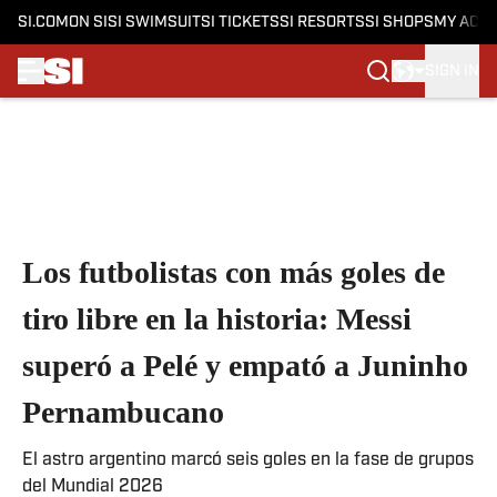
SI.COM
ON SI
SI SWIMSUIT
SI TICKETS
SI RESORTS
SI SHOPS
MY ACC
SIGN IN
Skip to main content
Los futbolistas con más goles de
tiro libre en la historia: Messi
superó a Pelé y empató a Juninho
Pernambucano
El astro argentino marcó seis goles en la fase de grupos
del Mundial 2026