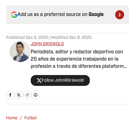
Add us as a preferred source on
Google
Published
Dec 9, 2025
| Modified
Dec 9, 2025
JOHN GRISWOLD
Periodista, editor y redactor deportivo con
20 años de experiencia trabajando en la
profesión a través de diferentes plataformas
para varios medios, aunado a cubrir distintos
Follow JohnRGriswold
eventos a nivel internacional en países como
Venezuela, Estados Unidos, Canadá, México,
Puerto Rico y España. Apasionado del fútbol,
baloncesto, béisbol y tenis, sin dejar a un
lado la F1, el boxeo y la UFC. En definitiva,
tener la oportunidad de combinar la
Home
/
Futbol
comunicación, bien sea informando u
opinando, con el deporte, es un auténtico