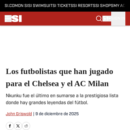
SI.COM
ON SI
SI SWIMSUIT
SI TICKETS
SI RESORTS
SI SHOPS
MY ACC
SIGN IN
Skip to main content
Los futbolistas que han jugado
para el Chelsea y el AC Milan
Nkunku fue el último en sumarse a la prestigiosa lista
donde hay grandes leyendas del fútbol.
John Griswold
|
9 de diciembre de 2025