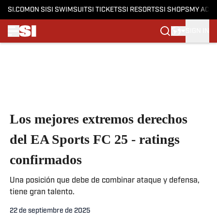
SI.COM
ON SI
SI SWIMSUIT
SI TICKETS
SI RESORTS
SI SHOPS
MY ACC
SIGN IN
Skip to main content
Los mejores extremos derechos
del EA Sports FC 25 - ratings
confirmados
Una posición que debe de combinar ataque y defensa,
tiene gran talento.
22 de septiembre de 2025