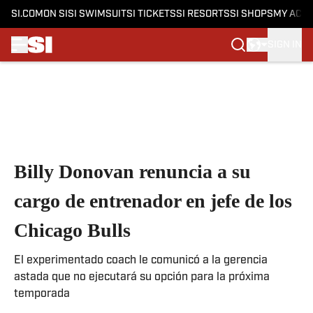
SI.COM
ON SI
SI SWIMSUIT
SI TICKETS
SI RESORTS
SI SHOPS
MY ACC
SIGN IN
Skip to main content
Billy Donovan renuncia a su
cargo de entrenador en jefe de los
Chicago Bulls
El experimentado coach le comunicó a la gerencia
astada que no ejecutará su opción para la próxima
temporada