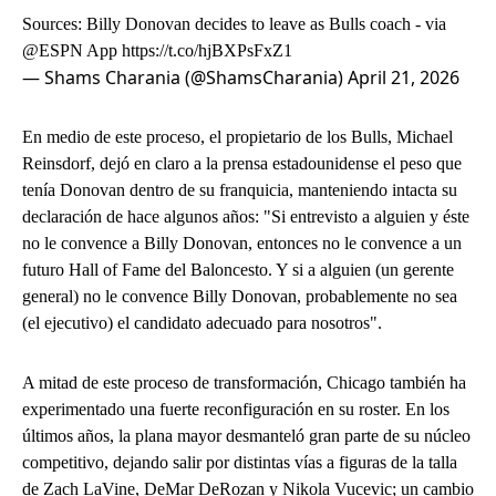
Sources: Billy Donovan decides to leave as Bulls coach - via
@ESPN
App
https://t.co/hjBXPsFxZ1
— Shams Charania (@ShamsCharania)
April 21, 2026
En medio de este proceso, el propietario de los Bulls, Michael
Reinsdorf, dejó en claro a la prensa estadounidense el peso que
tenía Donovan dentro de su franquicia, manteniendo intacta su
declaración de hace algunos años: "Si entrevisto a alguien y éste
no le convence a Billy Donovan, entonces no le convence a un
futuro Hall of Fame del Baloncesto. Y si a alguien (un gerente
general) no le convence Billy Donovan, probablemente no sea
(el ejecutivo) el candidato adecuado para nosotros".
A mitad de este proceso de transformación, Chicago también ha
experimentado una fuerte reconfiguración en su roster. En los
últimos años, la plana mayor desmanteló gran parte de su núcleo
competitivo, dejando salir por distintas vías a figuras de la talla
de Zach LaVine, DeMar DeRozan y Nikola Vucevic; un cambio