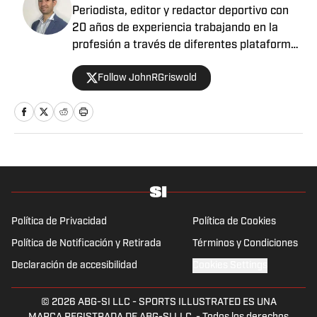
Periodista, editor y redactor deportivo con
20 años de experiencia trabajando en la
profesión a través de diferentes plataformas
para varios medios, aunado a cubrir distintos
Follow JohnRGriswold
eventos a nivel internacional en países como
Venezuela, Estados Unidos, Canadá, México,
Puerto Rico y España. Apasionado del fútbol,
baloncesto, béisbol y tenis, sin dejar a un
lado la F1, el boxeo y la UFC. En definitiva,
tener la oportunidad de combinar la
comunicación, bien sea informando u
opinando, con el deporte, es un auténtico
privilegio.
Política de Privacidad
Política de Cookies
Política de Notificación y Retirada
Términos y Condiciones
Declaración de accesibilidad
Cookies Settings
© 2026
ABG-SI LLC
-
SPORTS ILLUSTRATED ES UNA