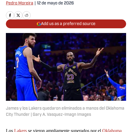
Pedro Moreira
|
12 de mayo de 2026
Add us as a preferred source
James y los Lakers quedaron eliminados a manos del Oklahoma
City Thunder | Gary A. Vasquez-Imagn Images
Los
Lakers
se vieron ampliamente superados por el
Oklahoma