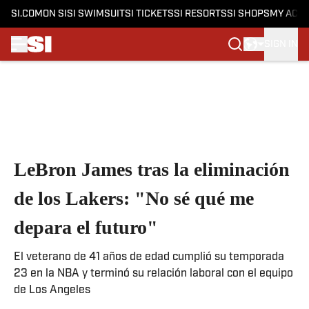
SI.COM
ON SI
SI SWIMSUIT
SI TICKETS
SI RESORTS
SI SHOPS
MY ACC
SIGN IN
Skip to main content
LeBron James tras la eliminación
de los Lakers: "No sé qué me
depara el futuro"
El veterano de 41 años de edad cumplió su temporada
23 en la NBA y terminó su relación laboral con el equipo
de Los Angeles