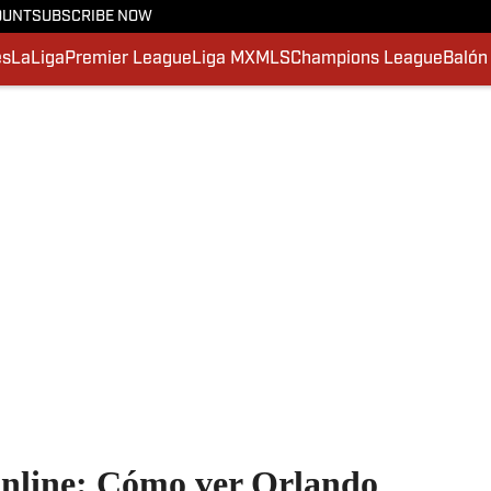
OUNT
SUBSCRIBE NOW
es
LaLiga
Premier League
Liga MX
MLS
Champions League
Balón
online: Cómo ver Orlando