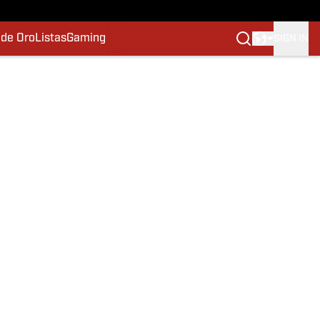
 de Oro
Listas
Gaming
SIGN IN