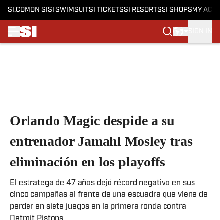
SI.COM
ON SI
SI SWIMSUIT
SI TICKETS
SI RESORTS
SI SHOPS
MY ACC
SIGN IN
Skip to main content
Orlando Magic despide a su
entrenador Jamahl Mosley tras
eliminación en los playoffs
El estratega de 47 años dejó récord negativo en sus
cinco campañas al frente de una escuadra que viene de
perder en siete juegos en la primera ronda contra
Detroit Pistons