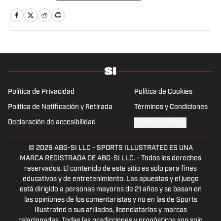
Venezuela, Estados Unidos, Canadá, México,
Puerto Rico y España. Apasionado del fútbol,
baloncesto, béisbol y tenis, sin dejar a un
lado la F1, el boxeo y la UFC. En definitiva,
tener la oportunidad de combinar la
comunicación, bien sea informando u
opinando, con el deporte, es un auténtico
privilegio.
Política de Privacidad
Política de Cookies
Política de Notificación y Retirada
Términos y Condiciones
Declaración de accesibilidad
Cookies Settings
© 2026
ABG-SI LLC
-
SPORTS ILLUSTRATED ES UNA
MARCA REGISTRADA DE ABG-SI LLC. - Todos los derechos
reservados. El contenido de este sitio es solo para fines
educativos y de entretenimiento. Las apuestas y el juego
está dirigido a personas mayores de 21 años y se basan en
las opiniones de los comentaristas y no en las de Sports
Illustrated o sus afiliados, licenciatarios y marcas
relacionadas. Todas las predicciones y pronósticos son solo