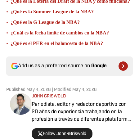
•
¿Qué es la Lotería del Draft de la NBA y cómo funciona?
•
¿Qué es la Summer League de la NBA?
•
¿Qué es la G-League de la NBA?
•
¿Cuál es la fecha límite de cambios en la NBA?
•
¿Qué es el PER en el baloncesto de la NBA?
Add us as a preferred source on
Google
Published
May 4, 2026
| Modified
May 4, 2026
JOHN GRISWOLD
Periodista, editor y redactor deportivo con
20 años de experiencia trabajando en la
profesión a través de diferentes plataformas
para varios medios, aunado a cubrir distintos
Follow JohnRGriswold
eventos a nivel internacional en países como