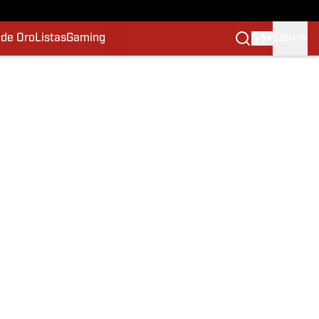
 de Oro
Listas
Gaming
SIGN IN