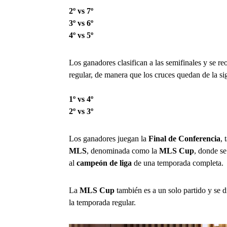
2º vs 7º
3º vs 6º
4º vs 5º
Los ganadores clasifican a las semifinales y se r
regular, de manera que los cruces quedan de la si
1º vs 4º
2º vs 3º
Los ganadores juegan la
Final de Conferencia
, 
MLS
, denominada como la
MLS Cup
, donde s
al
campeón de liga
de una temporada completa.
La
MLS Cup
también es a un solo partido y se d
la temporada regular.