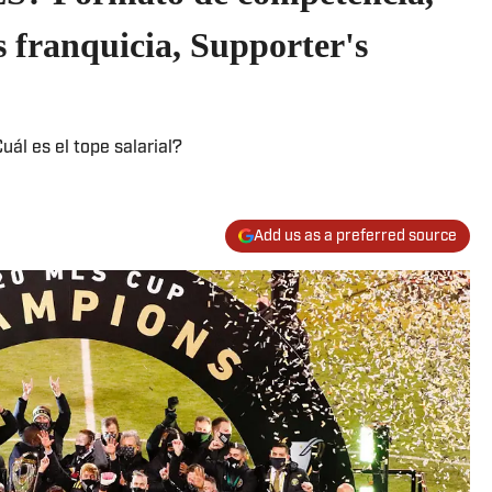
s franquicia, Supporter's
ál es el tope salarial?
Add us as a preferred source