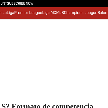
OUNT
SUBSCRIBE NOW
es
LaLiga
Premier League
Liga MX
MLS
Champions League
Balón
S? Formato de competencia,