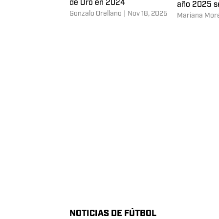
de Oro en 2024
año 2025 s
Gonzalo Orellano
|
Nov 18, 2025
Mariana Mor
noviembre
NOTICIAS DE FÚTBOL