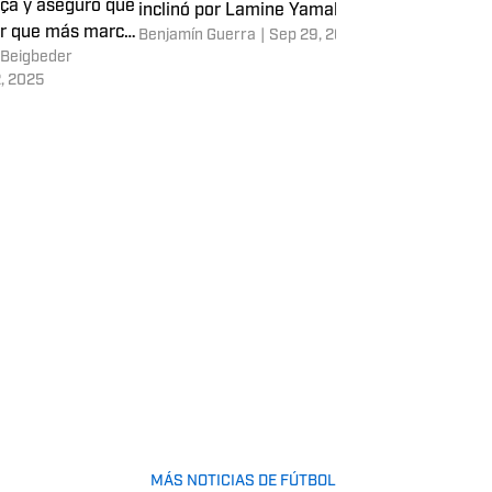
rça y aseguró que
inclinó por Lamine Yamal
or que más marcó
Benjamín Guerra
|
Sep 29, 2025
 Beigbeder
 en el último año
2, 2025
MÁS NOTICIAS DE FÚTBOL