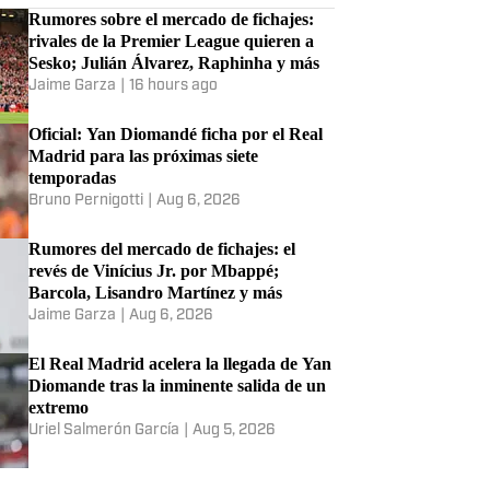
Rumores sobre el mercado de fichajes:
rivales de la Premier League quieren a
Sesko; Julián Álvarez, Raphinha y más
Jaime Garza
|
16 hours ago
Oficial: Yan Diomandé ficha por el Real
Madrid para las próximas siete
temporadas
Bruno Pernigotti
|
Aug 6, 2026
Rumores del mercado de fichajes: el
revés de Vinícius Jr. por Mbappé;
Barcola, Lisandro Martínez y más
Jaime Garza
|
Aug 6, 2026
El Real Madrid acelera la llegada de Yan
Diomande tras la inminente salida de un
extremo
Uriel Salmerón García
|
Aug 5, 2026