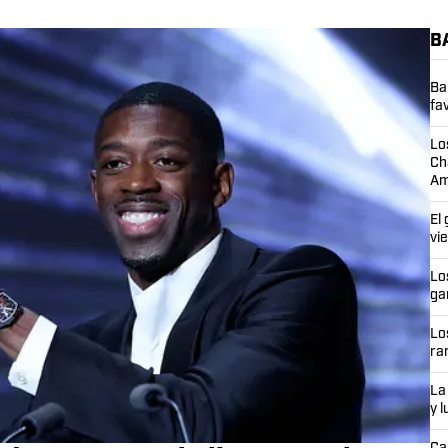
B
Ba
fa
Lo
Ch
Am
El
vi
Lo
ga
Lo
ra
La
y 