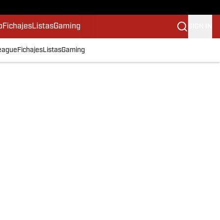
o
Fichajes
Listas
Gaming
SIGN IN
eague
Fichajes
Listas
Gaming