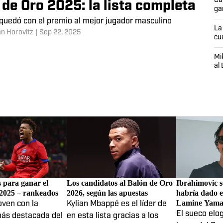
Ca
de Oro 2025: la lista completa
ga
quedó con el premio al mejor jugador masculino
La
n Horovitz
|
Sep 22, 2025
cu
Mi
al
s para ganar el
Los candidatos al Balón de Oro
Ibrahimovic s
2025 – rankeados
2026, según las apuestas
habría dado e
Lamine Yama
oven con la
Kylian Mbappé es el líder de
El sueco elog
más destacada del
en esta lista gracias a los