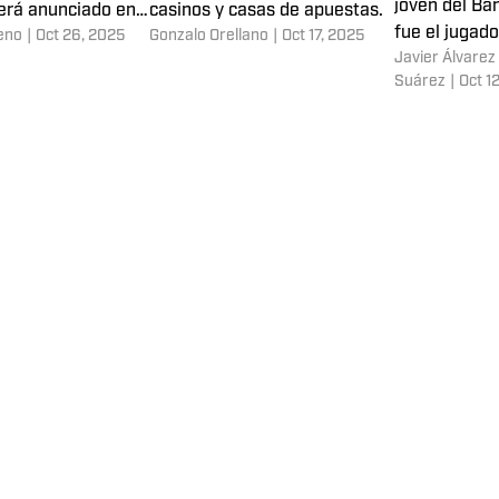
joven del Ba
erá anunciado en
casinos y casas de apuestas.
fue el jugad
eno
|
Oct 26, 2025
Gonzalo Orellano
|
Oct 17, 2025
Javier Álvarez
la diferencia
Suárez
|
Oct 1