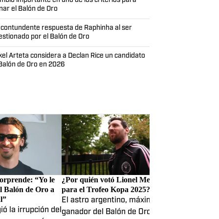
mbio importante en uno de los criterios para
nar el Balón de Oro
 contundente respuesta de Raphinha al ser
estionado por el Balón de Oro
kel Arteta considera a Declan Rice un candidato
 Balón de Oro en 2026
orprende: “Yo le
¿Por quién votó Lionel Messi
l Balón de Oro a
para el Trofeo Kopa 2025?
l”
El astro argentino, máximo
ió la irrupción del
ganador del Balón de Oro, se