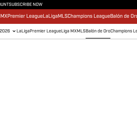
OUNT
SUBSCRIBE NOW
 MX
Premier League
LaLiga
MLS
Champions League
Balón de Or
 2026
LaLiga
Premier League
Liga MX
MLS
Balón de Oro
Champions L