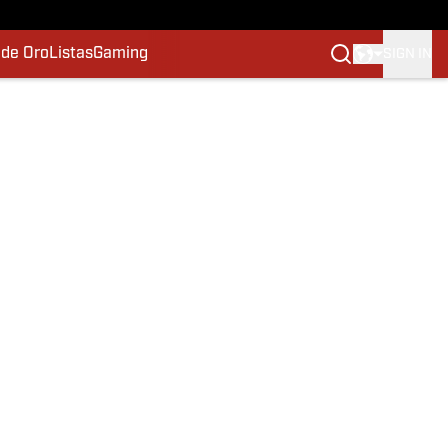
 de Oro
Listas
Gaming
SIGN IN