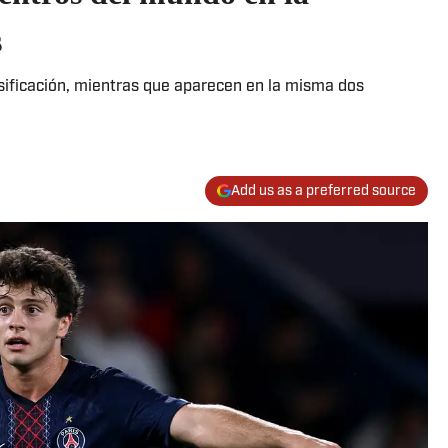
s
asificación, mientras que aparecen en la misma dos
Add us as a preferred source