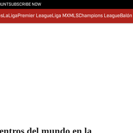
OUNT
SUBSCRIBE NOW
es
LaLiga
Premier League
Liga MX
MLS
Champions League
Balón
entros del mundo en la