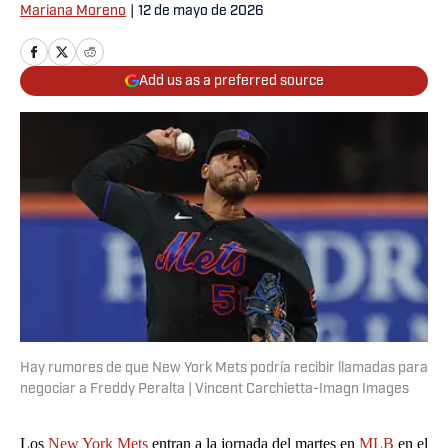
Mariana Moreno
|
12 de mayo de 2026
Add us as a preferred source
Hay rumores de que New York Mets podría recibir llamadas para
negociar a Freddy Peralta | Vincent Carchietta-Imagn Images
Los
New York Mets
entran a la jornada del martes en
MLB
en el