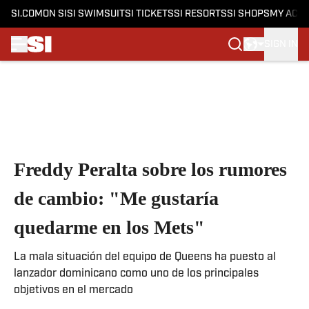
SI.COM
ON SI
SI SWIMSUIT
SI TICKETS
SI RESORTS
SI SHOPS
MY ACC
SIGN IN
Skip to main content
Freddy Peralta sobre los rumores
de cambio: "Me gustaría
quedarme en los Mets"
La mala situación del equipo de Queens ha puesto al
lanzador dominicano como uno de los principales
objetivos en el mercado