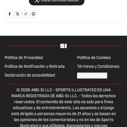
Follow JohnRGriswold
eventos a nivel internacional en países como
Venezuela, Estados Unidos, Canadá, México,
Puerto Rico y España. Apasionado del fútbol,
baloncesto, béisbol y tenis, sin dejar a un
lado la F1, el boxeo y la UFC. En definitiva,
tener la oportunidad de combinar la
comunicación, bien sea informando u
opinando, con el deporte, es un auténtico
privilegio.
Política de Privacidad
Política de Cookies
Política de Notificación y Retirada
Términos y Condiciones
Declaración de accesibilidad
Cookies Settings
© 2026
ABG-SI LLC
-
SPORTS ILLUSTRATED ES UNA
MARCA REGISTRADA DE ABG-SI LLC. - Todos los derechos
reservados. El contenido de este sitio es solo para fines
educativos y de entretenimiento. Las apuestas y el juego
está dirigido a personas mayores de 21 años y se basan en
las opiniones de los comentaristas y no en las de Sports
Illustrated o sus afiliados, licenciatarios y marcas