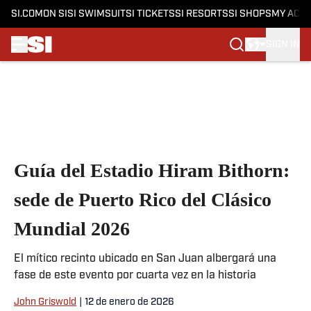
SI.COM
ON SI
SI SWIMSUIT
SI TICKETS
SI RESORTS
SI SHOPS
MY ACC
SIGN IN
Skip to main content
Guía del Estadio Hiram Bithorn:
sede de Puerto Rico del Clásico
Mundial 2026
El mítico recinto ubicado en San Juan albergará una
fase de este evento por cuarta vez en la historia
John Griswold
|
12 de enero de 2026