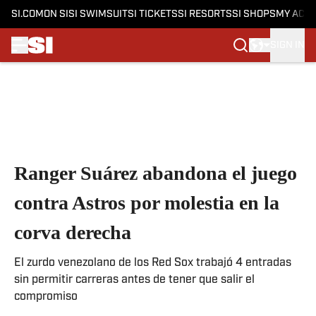
SI.COM
ON SI
SI SWIMSUIT
SI TICKETS
SI RESORTS
SI SHOPS
MY ACC
SIGN IN
Skip to main content
Ranger Suárez abandona el juego
contra Astros por molestia en la
corva derecha
El zurdo venezolano de los Red Sox trabajó 4 entradas
sin permitir carreras antes de tener que salir el
compromiso