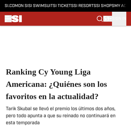
SI.COM
ON SI
SI SWIMSUIT
SI TICKETS
SI RESORTS
SI SHOPS
MY ACC
SIGN IN
Skip to main content
Ranking Cy Young Liga
Americana: ¿Quiénes son los
favoritos en la actualidad?
Tarik Skubal se llevó el premio los últimos dos años,
pero todo apunta a que su reinado no continuará en
esta temporada