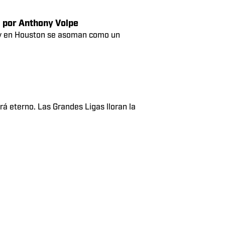
iga Americana en 2026
e si hoy terminara la temporada regular,
s por Anthony Volpe
, y en Houston se asoman como un