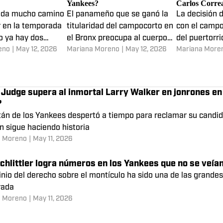
P Liga Americana:
José Caballero sufre lesión en la
4 razones por
los favoritos en la
mano: ¿Cuál es su estatus en los
Volpe es el sus
Yankees?
Carlos Correa
eda mucho camino
El panameño que se ganó la
La decisión 
r en la temporada
titularidad del campocorto en
con el campoc
ro ya hay dos
el Bronx preocupa al cuerpo
del puertorr
eno
|
May 12, 2026
Mariana Moreno
|
May 12, 2026
Mariana More
e los Yankees
técnico de Aaron Boone
abierto la p
al premio
de negociaci
Judge supera al inmortal Larry Walker en jonrones e
?
itán de los Yankees despertó a tiempo para reclamar su candi
n sigue haciendo historia
a Moreno
|
May 11, 2026