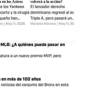
 las que Anthony
Yankees colocan a Luis Gil en la
tituto ideal de
lista de lesionados: ¿Cuándo
 en los Astros
volverá a la acción?
de los Yankees
El lanzador derecho
orto y la cirugía
dominicano regresó al equipo
iqueño han
Triple A, pero pasará un
no
|
May 11, 2026
Mariana Moreno
|
May 11, 2026
uerta a rumores
tiempo sin poder subir al
ón
montículo
n MLB: ¿A quiénes puede pasar en
datura a un nuevo premio MVP, pero