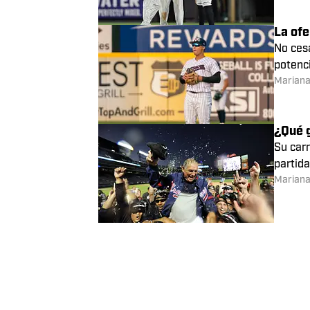
3 razo
Portal
el equi
Marian
La ofe
No ces
potenci
Marian