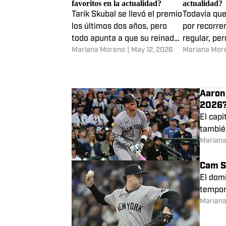
Ranking Cy Young Liga
Ranking MV
Americana: ¿Quiénes son los
¿Quiénes son 
favoritos en la actualidad?
actualidad?
Tarik Skubal se llevó el premio
Todavía qu
los últimos dos años, pero
por recorre
todo apunta a que su reinado
regular, pe
Mariana Moreno
|
May 12, 2026
Mariana Mor
no continuará en esta
jugadores d
temporada
apuntando 
Aaron 
2026
El cap
tambié
Marian