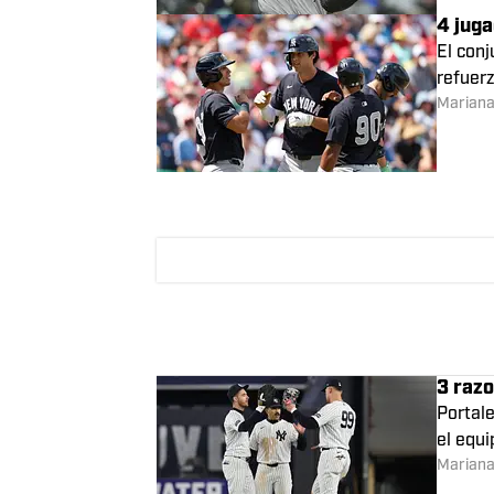
Cam Sc
El domi
tempo
Marian
4 jug
El conj
refuerz
Marian