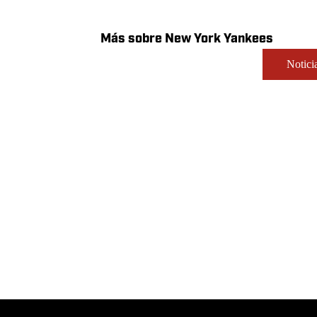
¿Qué 
Su car
partid
Marian
Más sobre New York Yankees
Notici