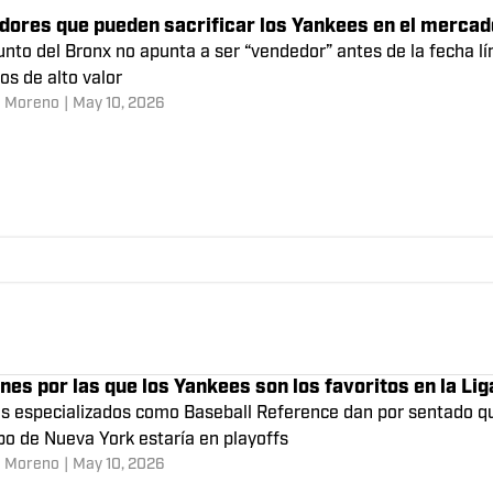
hlittler logra números en los Yankees que no se veía
nio del derecho sobre el montículo ha sido una de las grandes
rada
a Moreno
|
May 11, 2026
adores que pueden sacrificar los Yankees en el merca
unto del Bronx no apunta a ser “vendedor” antes de la fecha lí
os de alto valor
a Moreno
|
May 10, 2026