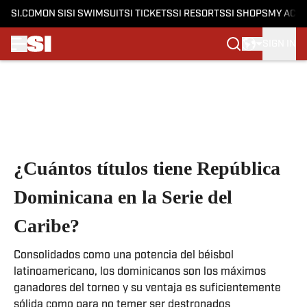
SI.COM
ON SI
SI SWIMSUIT
SI TICKETS
SI RESORTS
SI SHOPS
MY ACC
SIGN IN
Skip to main content
¿Cuántos títulos tiene República
Dominicana en la Serie del
Caribe?
Consolidados como una potencia del béisbol
latinoamericano, los dominicanos son los máximos
ganadores del torneo y su ventaja es suficientemente
sólida como para no temer ser destronados