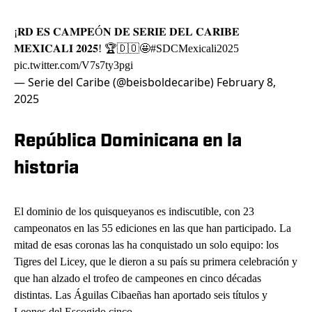
¡𝐑𝐃 𝐄𝐒 𝐂𝐀𝐌𝐏𝐄Ó𝐍 𝐃𝐄 𝐒𝐄𝐑𝐈𝐄 𝐃𝐄𝐋 𝐂𝐀𝐑𝐈𝐁𝐄
𝐌𝐄𝐗𝐈𝐂𝐀𝐋𝐈 𝟐𝟎𝟐𝟓! 🏆🇩🇴🤩
#SDCMexicali2025
pic.twitter.com/V7s7ty3pgi
— Serie del Caribe (@beisboldecaribe)
February 8,
2025
República Dominicana en la
historia
El dominio de los quisqueyanos es indiscutible, con 23
campeonatos en las 55 ediciones en las que han participado. La
mitad de esas coronas las ha conquistado un solo equipo: los
Tigres del Licey, que le dieron a su país su primera celebración y
que han alzado el trofeo de campeones en cinco décadas
distintas. Las Águilas Cibaeñas han aportado seis títulos y
Leones del Escogido cinco.