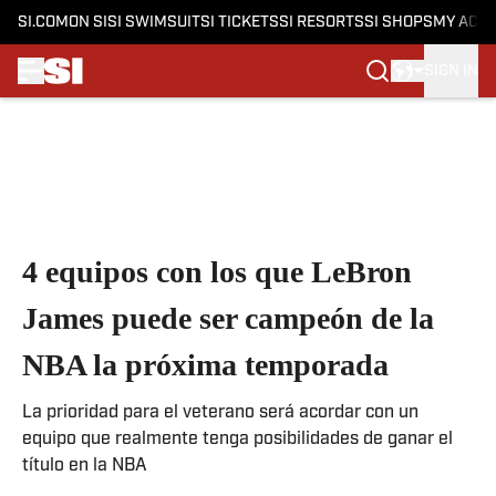
SI.COM
ON SI
SI SWIMSUIT
SI TICKETS
SI RESORTS
SI SHOPS
MY ACC
SIGN IN
Skip to main content
4 equipos con los que LeBron
James puede ser campeón de la
NBA la próxima temporada
La prioridad para el veterano será acordar con un
equipo que realmente tenga posibilidades de ganar el
título en la NBA