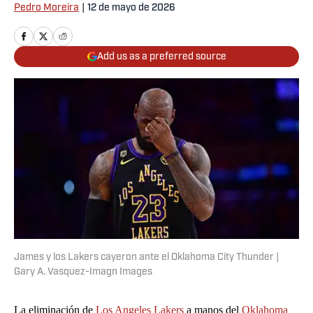
Pedro Moreira
|
12 de mayo de 2026
Add us as a preferred source
James y los Lakers cayeron ante el Oklahoma City Thunder |
Gary A. Vasquez-Imagn Images
La eliminación de
Los Angeles Lakers
a manos del
Oklahoma