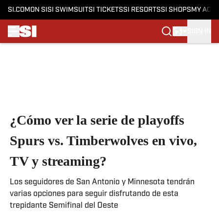
SI.COM
ON SI
SI SWIMSUIT
SI TICKETS
SI RESORTS
SI SHOPS
MY ACC
SIGN IN
Skip to main content
¿Cómo ver la serie de playoffs
Spurs vs. Timberwolves en vivo,
TV y streaming?
Los seguidores de San Antonio y Minnesota tendrán
varias opciones para seguir disfrutando de esta
trepidante Semifinal del Oeste