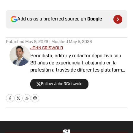
Add us as a preferred source on
Google
Published
May 5, 2026
| Modified
May 5, 2026
JOHN GRISWOLD
Periodista, editor y redactor deportivo con
20 años de experiencia trabajando en la
profesión a través de diferentes plataformas
para varios medios, aunado a cubrir distintos
Follow JohnRGriswold
eventos a nivel internacional en países como
Venezuela, Estados Unidos, Canadá, México,
Puerto Rico y España. Apasionado del fútbol,
baloncesto, béisbol y tenis, sin dejar a un
lado la F1, el boxeo y la UFC. En definitiva,
tener la oportunidad de combinar la
comunicación, bien sea informando u