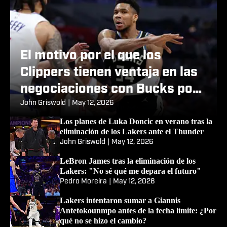
El motivo por el que los
Clippers tienen ventaja en las
negociaciones con Bucks por
Giannis Antetokounmpo
John Griswold
|
May 12, 2026
Los planes de Luka Doncic en verano tras la
eliminación de los Lakers ante el Thunder
John Griswold
|
May 12, 2026
LeBron James tras la eliminación de los
Lakers: "No sé qué me depara el futuro"
Pedro Moreira
|
May 12, 2026
Lakers intentaron sumar a Giannis
Antetokounmpo antes de la fecha límite: ¿Por
qué no se hizo el cambio?