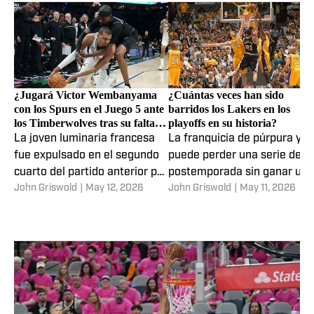
¿Jugará Victor Wembanyama
¿Cuántas veces han sido
con los Spurs en el Juego 5 ante
barridos los Lakers en los
los Timberwolves tras su falta a
playoffs en su historia?
Naz Reid?
La joven luminaria francesa
La franquicia de púrpura y o
fue expulsado en el segundo
puede perder una serie de
cuarto del partido anterior por
postemporada sin ganar un
John Griswold
|
May 12, 2026
John Griswold
|
May 11, 2026
un duro e intencional golpe
juego por primera vez desde
propinado al interno de los T-
2023, ya que cae 0-3 ante e
Wolves
Thunder en las actuales
Semifinales del Oeste