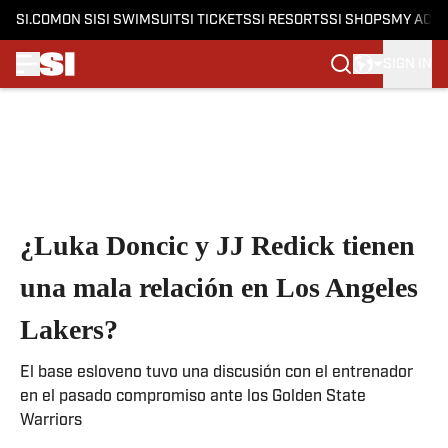
SI.COM
ON SI
SI SWIMSUIT
SI TICKETS
SI RESORTS
SI SHOPS
MY ACC
SIGN IN
Skip to main content
¿Luka Doncic y JJ Redick tienen
una mala relación en Los Angeles
Lakers?
El base esloveno tuvo una discusión con el entrenador
en el pasado compromiso ante los Golden State
Warriors