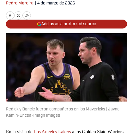
Pedro Moreira
|
4 de marzo de 2026
Add us as a preferred source
Redick y Doncic fueron compañeros en los Mavericks | Jayne
Kamin-Oncea-Imagn Images
En la visita de
Los Angeles Lakers
a los Golden State Warriors