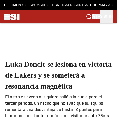
SI.COM
ON SI
SI SWIMSUIT
SI TICKETS
SI RESORTS
SI SHOPS
MY ACC
SIGN IN
Skip to main content
Luka Doncic se lesiona en victoria
de Lakers y se someterá a
resonancia magnética
El astro esloveno ni siquiera salió a la duela para el
tercer período, un hecho que no evitó que su equipo
remontara una desventaja de hasta 12 puntos para
lograr un importante triunfo como visitante ante 76ers