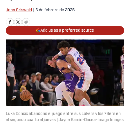
John Griswold
|
6 de febrero de 2026
Add us as a preferred source
Luka Doncic abandonó el juego entre sus Lakers y los 76ers en
el segundo cuarto el jueves | Jayne Kamin-Oncea-Imagn Images