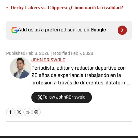
•
Derby Lakers vs. Clippers: ¿Cómo nació la rivalidad?
Add us as a preferred source on
Google
Published
Feb 6, 2026
| Modified
Feb 7, 2026
JOHN GRISWOLD
Periodista, editor y redactor deportivo con
20 años de experiencia trabajando en la
profesión a través de diferentes plataformas
para varios medios, aunado a cubrir distintos
Follow JohnRGriswold
eventos a nivel internacional en países como
Venezuela, Estados Unidos, Canadá, México,
Puerto Rico y España. Apasionado del fútbol,
baloncesto, béisbol y tenis, sin dejar a un
lado la F1, el boxeo y la UFC. En definitiva,
tener la oportunidad de combinar la