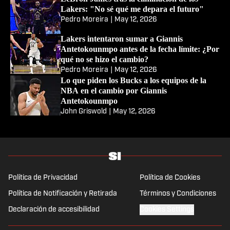
El motivo por el que los
Clippers tienen ventaja en las
negociaciones con Bucks por
Giannis Antetokounmpo
John Griswold
|
May 12, 2026
Los planes de Luka Doncic en verano tras la
eliminación de los Lakers ante el Thunder
John Griswold
|
May 12, 2026
LeBron James tras la eliminación de los
Lakers: "No sé qué me depara el futuro"
Pedro Moreira
|
May 12, 2026
Lakers intentaron sumar a Giannis
Antetokounmpo antes de la fecha límite: ¿Por
qué no se hizo el cambio?