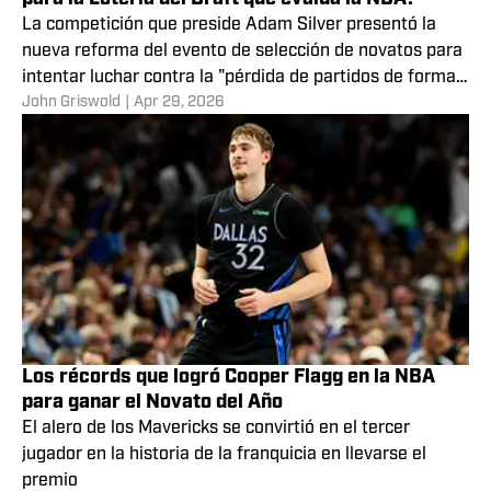
¿Cuál es la nueva propuesta contra el tanking
para la Lotería del Draft que evalúa la NBA?
La competición que preside Adam Silver presentó la
nueva reforma del evento de selección de novatos para
intentar luchar contra la "pérdida de partidos de forma
John Griswold
|
Apr 29, 2026
intencional"