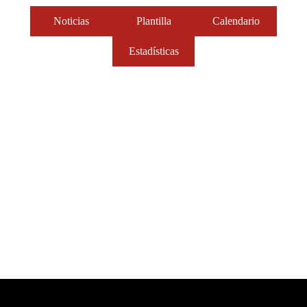
¿Cuántas lesiones ha sufrido Luka Doncic en su
carrera en la NBA?
El estelar base esloveno se perdió 18 encuentros de Los
Angeles Lakers en la finalizada ronda regular, a raíz de
muchos problemas de salud
John Griswold
|
Apr 15, 2026
Más sobre Dallas Mavericks
Noticias
Plantilla
Calendario
Estadísticas