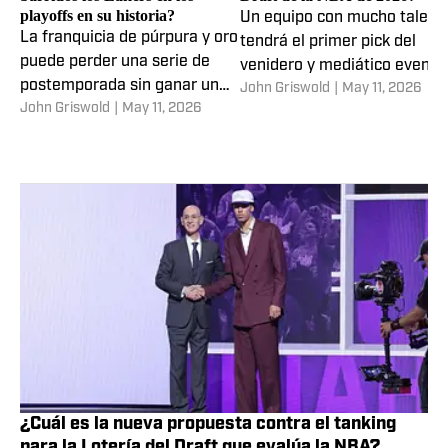
¿Cuántas veces han sido
¿Quién ganó la Lotería del
barridos los Lakers en los
Draft de la NBA de 2026?
playoffs en su historia?
Un equipo con mucho talent
La franquicia de púrpura y oro
tendrá el primer pick del
puede perder una serie de
venidero y mediático evento
postemporada sin ganar un
John Griswold
|
May 11, 2026
de selección de novatos
John Griswold
|
May 11, 2026
juego por primera vez desde
2023, ya que cae 0-3 ante el
Thunder en las actuales
Semifinales del Oeste