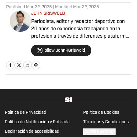
Published
Mar 22, 2026
| Modified
Mar 22, 2026
JOHN GRISWOLD
Periodista, editor y redactor deportivo con
20 años de experiencia trabajando en la
profesión a través de diferentes plataformas
para varios medios, aunado a cubrir distintos
Follow JohnRGriswold
eventos a nivel internacional en países como
Venezuela, Estados Unidos, Canadá, México,
Puerto Rico y España. Apasionado del fútbol,
baloncesto, béisbol y tenis, sin dejar a un
lado la F1, el boxeo y la UFC. En definitiva,
tener la oportunidad de combinar la
comunicación, bien sea informando u
opinando, con el deporte, es un auténtico
privilegio.
Política de Privacidad
Política de Cookies
Política de Notificación y Retirada
Términos y Condiciones
Declaración de accesibilidad
Cookies Settings