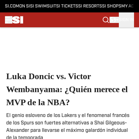
SI.COM
ON SI
SI SWIMSUIT
SI TICKETS
SI RESORTS
SI SHOPS
MY ACC
SIGN IN
Skip to main content
Luka Doncic vs. Victor
Wembanyama: ¿Quién merece el
MVP de la NBA?
El genio esloveno de los Lakers y el fenomenal francés
de los Spurs son fuertes alternativas a Shai Gilgeous-
Alexander para llevarse el máximo galardón individual
de la temporada