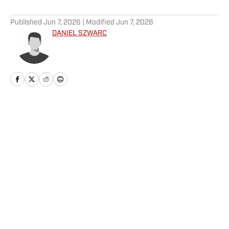
5 related articles loaded
Published
Jun 7, 2026
| Modified
Jun 7, 2026
DANIEL SZWARC
Home
/
Futbol
Política de Privacidad
Política de Cookies
Política de Notificación y Retirada
Términos y Condiciones
Declaración de accesibilidad
Cookies Settings