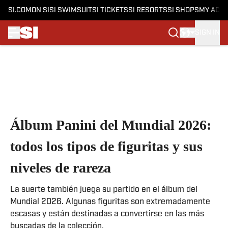
SI.COM
ON SI
SI SWIMSUIT
SI TICKETS
SI RESORTS
SI SHOPS
MY ACC
SIGN IN
Skip to main content
Álbum Panini del Mundial 2026:
todos los tipos de figuritas y sus
niveles de rareza
La suerte también juega su partido en el álbum del
Mundial 2026. Algunas figuritas son extremadamente
escasas y están destinadas a convertirse en las más
buscadas de la colección.