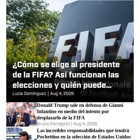
¿Cómo se elige al presidente
de la FIFA? Así funcionan las
elecciones y quién puede
desafiar a Gianni Infantino
Lucía Domínguez
|
Aug 4, 2026
Donald Trump sale en defensa de Gianni
Infantino en medio del intento por
desplazarlo de la FIFA
Bruno Pernigotti
|
Aug 4, 2026
Las increíbles responsabilidades que tendrá
Pochettino en la selección de Estados Unidos