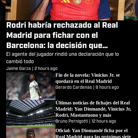
Rodri habría rechazado al Real
Madrid para fichar con el
Barcelona: la decisión que
sacudiría el mercado de verano
El agente del jugador rindió una declaración que lo
cambió todo
Jaime Garza
|
2 hours ago
Fin de la novela: Vinicius Jr. se
quedará en el Real Madrid
Gerardo Cardenas
|
9 hours ago
Últimas noticias de fichajes del Real
Madrid: Yan Diomandé, Vinícius Jr,
Rodri, Mastantuono y más
Bruno Pernigotti
|
12 hours ago
Oficial: Yan Diomandé ficha por el
Real Madrid para las próximas siete