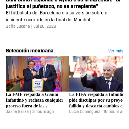
justifica el puñetazo, no se arrepiente"
El futbolista del Barcelona dio su versión sobre el
incidente ocurrido en la final del Mundial
Sofia Lucena
|
Jul 26, 2026
Selección mexicana
Ver más
La FMF respalda a Gianni
La FIFA respalda a Infantino,
Infantino y rechaza cualquier
pide disculpas por su proyecto
proceso fuera de la
fallido y descarta cambios en l
institucionalidad de la FIFA
presidencia
Jaime Garza
|
3 hours ago
Lucía Domínguez
|
16 hours ago