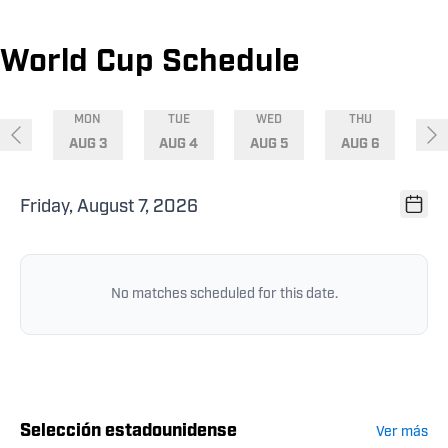
Skip to schedule
World Cup Schedule
MON
TUE
WED
THU
AUG 3
AUG 4
AUG 5
AUG 6
Friday, August 7, 2026
No matches scheduled for this date.
Selección estadounidense
Ver más