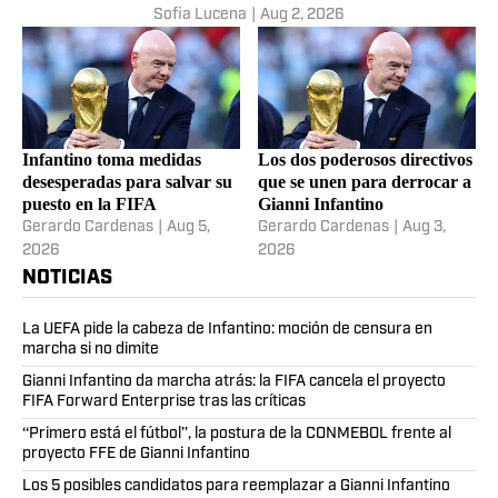
Sofia Lucena
|
Aug 2, 2026
Infantino toma medidas
Los dos poderosos directivos
desesperadas para salvar su
que se unen para derrocar a
puesto en la FIFA
Gianni Infantino
Gerardo Cardenas
|
Aug 5,
Gerardo Cardenas
|
Aug 3,
2026
2026
NOTICIAS
La UEFA pide la cabeza de Infantino: moción de censura en
marcha si no dimite
Gianni Infantino da marcha atrás: la FIFA cancela el proyecto
FIFA Forward Enterprise tras las críticas
‘‘Primero está el fútbol’’, la postura de la CONMEBOL frente al
proyecto FFE de Gianni Infantino
Los 5 posibles candidatos para reemplazar a Gianni Infantino