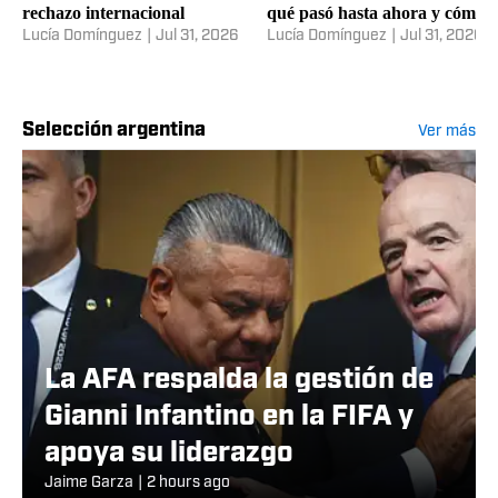
rechazo internacional
qué pasó hasta ahora y cómo
sigue
Lucía Domínguez
|
Jul 31, 2026
Lucía Domínguez
|
Jul 31, 2026
Selección argentina
Ver más
La AFA respalda la gestión de
Gianni Infantino en la FIFA y
apoya su liderazgo
Jaime Garza
|
2 hours ago