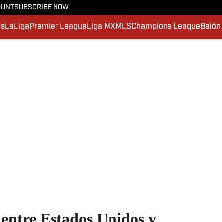
OUNT
SUBSCRIBE NOW
es
LaLiga
Premier League
Liga MX
MLS
Champions League
Balón
 entre Estados Unidos y