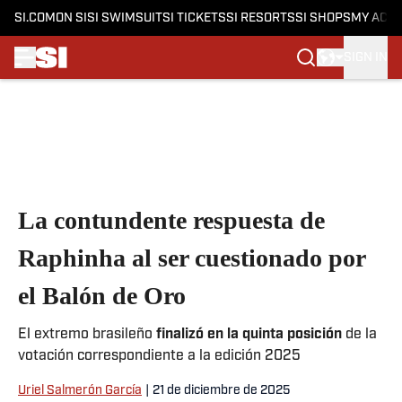
SI.COM
ON SI
SI SWIMSUIT
SI TICKETS
SI RESORTS
SI SHOPS
MY ACC
SIGN IN
Skip to main content
La contundente respuesta de
Raphinha al ser cuestionado por
el Balón de Oro
El extremo brasileño
finalizó en la quinta posición
de la
votación correspondiente a la edición 2025
Uriel Salmerón García
|
21 de diciembre de 2025