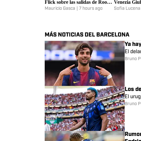
“No fue fácil para mí. Son cosas
¿Cómo ver lo
naturales en los clubes”: Hansi
Barcelona en
Flick sobre las salidas de Roony,
Venezia Giu
Casadó y Araujo
streaming?
Mauricio Gasca
|
7 hours ago
Sofia Lucena
MÁS NOTICIAS DEL BARCELONA
Ya hay
El dela
Bruno P
Los de