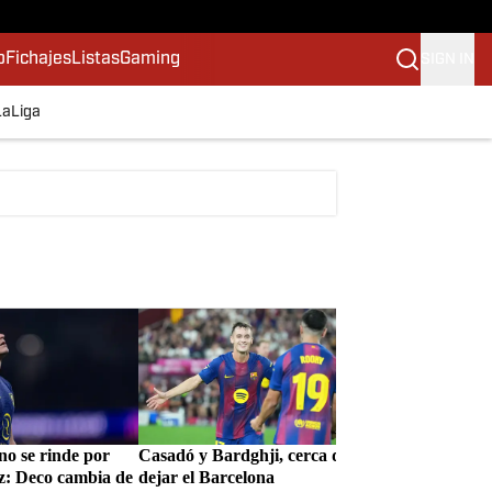
o
Fichajes
Listas
Gaming
SIGN IN
LaLiga