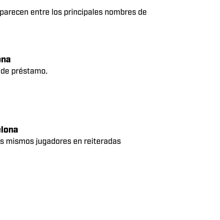
rante la próxima temporada.
el traspaso de Barcola; Mac Allister,
aparecen entre los principales nombres de
ona
 de préstamo.
elona