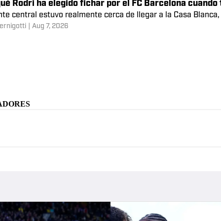
 estrellas que rechazaron al FC Barcelona y terminaro
nombres del fútbol mundial estuvieron vinculados al azulgrana 
omínguez
|
Aug 7, 2026
s noticias de fichajes del FC Barcelona: Rodri, Ferran 
is y más
a tiene por delante un mercado de fichajes crucial para seguir
ernigotti
|
Aug 7, 2026
ué Rodri ha elegido fichar por el FC Barcelona cuando
nte central estuvo realmente cerca de llegar a la Casa Blanca, 
ernigotti
|
Aug 7, 2026