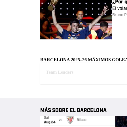
Las 12
Varios 
Lucía D
Última
Pavlid
El Barç
Bruno P
¿Por q
El vola
Bruno P