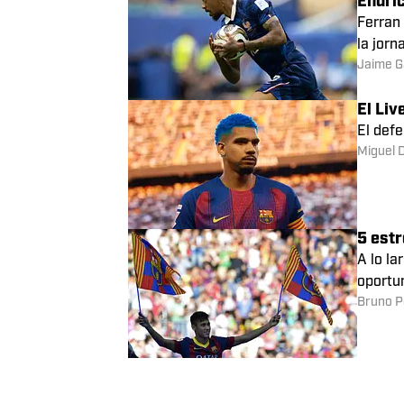
El urug
Bruno P
Rumore
Endri
Ferran 
la jorn
Jaime G
El Liv
El def
Miguel D
5 estr