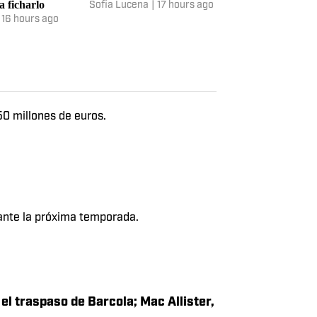
no se rinde por
Casadó y Bardghji, cerca de
La decisión de
z: Deco cambia de
dejar el Barcelona
sobre su defens
a ficharlo
Araujo
Sofia Lucena
|
17 hours ago
16 hours ago
Bruno Pernigott
50 millones de euros.