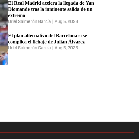
MÁS NOTICIAS DE FÚTBOL
Oficial: Yan Diomandé ficha por el Real
Madrid para las próximas siete
temporadas
Bruno Pernigotti
|
Aug 6, 2026
Rumores del mercado de fichajes: el
revés de Vinícius Jr. por Mbappé;
Barcola, Lisandro Martínez y más
Jaime Garza
|
Aug 6, 2026