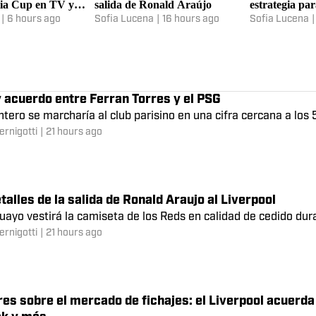
s partidos del
Cuti Romero emerge como
El Barcelona 
 el triangular Friuli
opción para el Barcelona tras la
Julián Álvare
lia Cup en TV y
salida de Ronald Araújo
estrategia par
|
6 hours ago
Sofia Lucena
|
16 hours ago
Sofia Lucena
|
 acuerdo entre Ferran Torres y el PSG
ntero se marcharía al club parisino en una cifra cercana a los 
ernigotti
|
21 hours ago
talles de la salida de Ronald Araujo al Liverpool