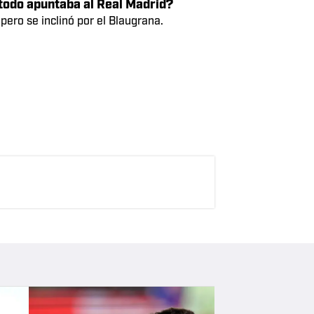
n fichando por el Real Madrid
antes de elegir al eterno rival.
Torres, Julián Álvarez, Vangelis
 compitiendo en el más alto nivel.
 todo apuntaba al Real Madrid?
pero se inclinó por el Blaugrana.