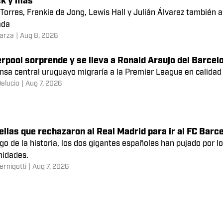
uayo vestirá la camiseta de los Reds en calidad de cedido du
ernigotti
|
21 hours ago
s sobre el mercado de fichajes: el Liverpool acuerda 
ck y más
Torres, Frenkie de Jong, Lewis Hall y Julián Álvarez también 
ada
arza
|
Aug 8, 2026
erpool sorprende y se lleva a Ronald Araujo del Barcel
ensa central uruguayo migraría a la Premier League en calidad
elucio
|
Aug 7, 2026
ellas que rechazaron al Real Madrid para ir al FC Barc