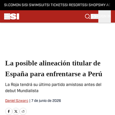
SI.COM
ON SI
SI SWIMSUIT
SI TICKETS
SI RESORTS
SI SHOPS
MY ACC
SIGN IN
Skip to main content
La posible alineación titular de
España para enfrentarse a Perú
La Roja tendrá su último partido amistoso antes del
debut Mundialista
Daniel Szwarc
|
7 de junio de 2026