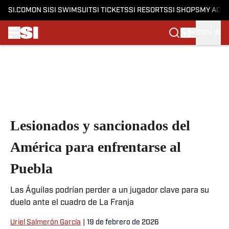
SI.COM
ON SI
SI SWIMSUIT
SI TICKETS
SI RESORTS
SI SHOPS
MY ACC
SIGN IN
Skip to main content
Lesionados y sancionados del
América para enfrentarse al
Puebla
Las Águilas podrían perder a un jugador clave para su
duelo ante el cuadro de La Franja
Uriel Salmerón García
|
19 de febrero de 2026