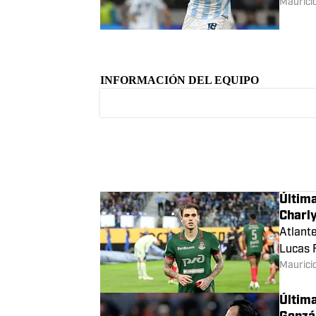
Maurici
Última
Jimén
El peri
Argent
Maurici
INFORMACIÓN DEL EQUIPO