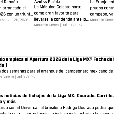
ivas: previa,
La predicción de la Inteligencia
Cruz Azul vs 
 y alineaciones
Artificial para el partido Cruz
predicciones y
Azul vs Puebla
 el Rebaño
La Franja enf
La Máquina Celeste parte
 arrancado el
prueba contr
como gran favorita para
26 con un triunfo
campeón, ya
llevarse la contienda ante los
rra
|
Jul 29, 2026
Mauricio Gasc
ta
vencerlo en 
Mauricio Gasca
|
Jul 20, 2026
camoteros, para así sumar
enfrentamie
seis puntos en el Apertura
2026.
o empieza el Apertura 2026 de la Liga MX? Fecha de in
da 1
 dos semanas para el arranque del campeonato mexicano de 