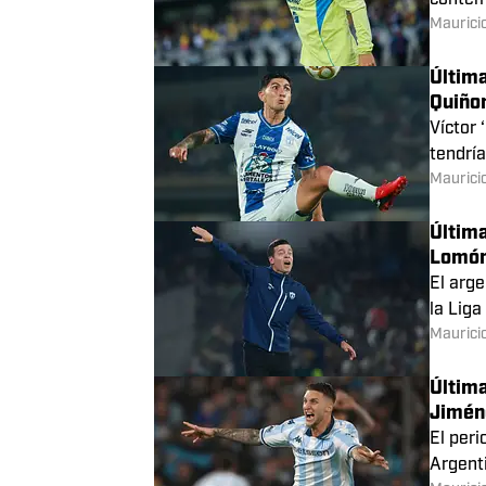
Benjamí
Última
Moxic
De acue
contem
Maurici
Última
Quiñon
Víctor 
tendría
Maurici
Última
Lomón
El arge
la Liga