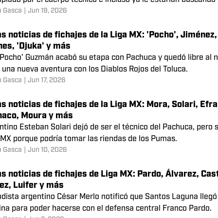
n Guerra
|
Jul 3, 2026
s noticias de fichajes de la Liga MX: Dourado, Carrillo
a y más
rdo con El Universal, el brasileño Rodrigo Dourado podría qu
plado por el cuerpo técnico e incluso ya le estarían buscand
o Gasca
|
Jun 19, 2026
s noticias de fichajes de la Liga MX: 'Pocho', Jiménez,
es, 'Djuka' y más
‘Pocho’ Guzmán acabó su etapa con Pachuca y quedó libre al n
 una nueva aventura con los Diablos Rojos del Toluca.
o Gasca
|
Jun 17, 2026
s noticias de fichajes de la Liga MX: Mora, Solari, Efra
aco, Moura y más
ntino Esteban Solari dejó de ser el técnico del Pachuca, pero s
 MX porque podría tomar las riendas de los Pumas.