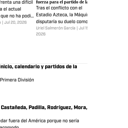
Puebla: previa,
¿Dónde se jugará el Cruz Azul
Últimas noticia
 alineaciones
vs Puebla? El estadio que toma
Liga MX: 'Chic
fuerza para el partido de la
Rocha, Montes
renta una difícil
Jornada 2
Thomás, Sanab
Tras el conflicto con el
América optó 
a el actual
más
Estadio Azteca, la Máquina
con Cristian ‘
 que no ha podido
disputaría su duelo como local
Calderón y fu
a
|
Jul 20, 2026
sus últimos cinco
Uriel Salmerón García
|
Jul 15,
Mauricio Gasca
en el Apertura 2026 en este
forma definiti
ntos.
2026
inmueble
del Necaxa.
icio, calendario y partidos de la
Primera División