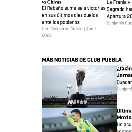
El pronóstico de la Inteligencia
Puebla vs Ch
Artificial para el partido Puebla
predicciones
vs Chivas
La Franja y
El Rebaño suma seis victorias
Sagrado han
en sus últimos diez duelos
Apertura 20
ante los poblanos
Benjamín Gue
y una derro
Uriel Salmerón García
|
Aug 1,
2026
MÁS NOTICIAS DE CLUB PUEBLA
¿Cuánd
Jorna
Quedan