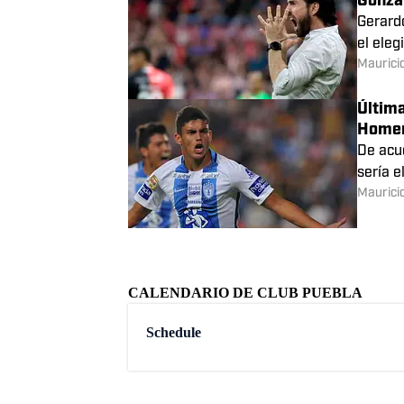
Última
Charly
Atlante
Lucas 
Maurici
Última
Gonzá
Gerard
el ele
Maurici
Última