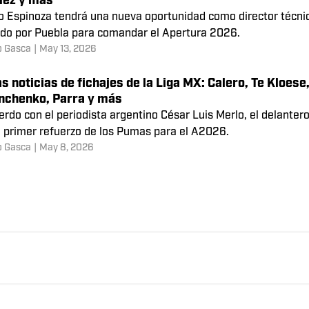
s noticias de fichajes de la Liga MX: Fasson, Idrissi, Pa
, Cota y más
 quiere experiencia europea en la zaga central y por eso ya h
Fasson del Lokomotiv Moscú ruso.
o Gasca
|
May 21, 2026
s noticias de fichajes de Liga MX: Espinoza, Vilar, Mar
lez y más
o Espinoza tendrá una nueva oportunidad como director técnico
gido por Puebla para comandar el Apertura 2026.
o Gasca
|
May 13, 2026
s noticias de fichajes de la Liga MX: Calero, Te Kloes