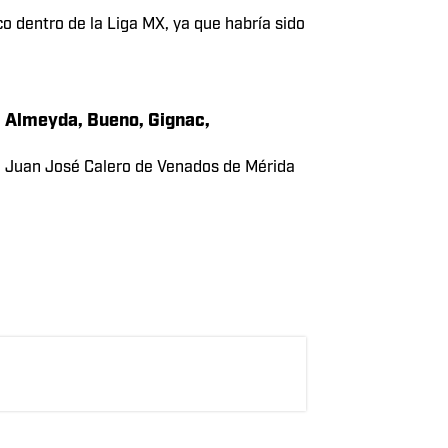
Read More
iva, Espinoza, Víctor, Carrillo,
abría preguntado por el defensa brasileño
tín, Araujo, Siboldi, Larcamón, Viñas,
 dentro de la Liga MX, ya que habría sido
e, Almeyda, Bueno, Gignac,