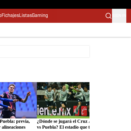
o
Fichajes
Listas
Gaming
SIGN IN