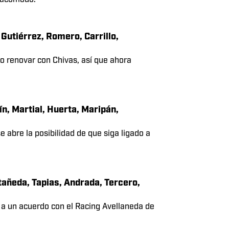
, Castañeda, Padilla, Rodríguez, Mora,
edar fuera del América porque no sería
o acomodo.
 Gutiérrez, Romero, Carrillo,
o renovar con Chivas, así que ahora
ín, Martial, Huerta, Maripán,
e abre la posibilidad de que siga ligado a