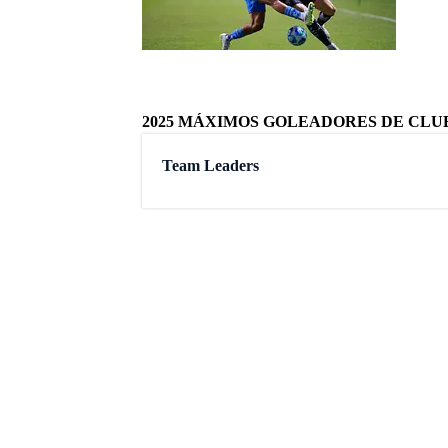
Última
Alliso
Pese a
cesión
Maurici
Última
Gutiér
El técn
directi
Maurici
Monter
La Pand
Benjamí