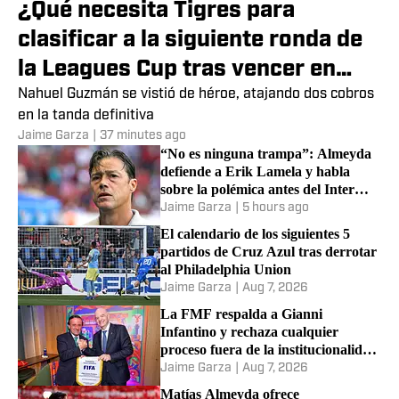
¿Qué necesita Tigres para
clasificar a la siguiente ronda de
la Leagues Cup tras vencer en
penales a Minnesota?
Nahuel Guzmán se vistió de héroe, atajando dos cobros
en la tanda definitiva
Jaime Garza
|
37 minutes ago
“No es ninguna trampa”: Almeyda
defiende a Erik Lamela y habla
sobre la polémica antes del Inter
Miami vs Rayados
Jaime Garza
|
5 hours ago
El calendario de los siguientes 5
partidos de Cruz Azul tras derrotar
al Philadelphia Union
Jaime Garza
|
Aug 7, 2026
La FMF respalda a Gianni
Infantino y rechaza cualquier
proceso fuera de la institucionalidad
de la FIFA
Jaime Garza
|
Aug 7, 2026
Matías Almeyda ofrece