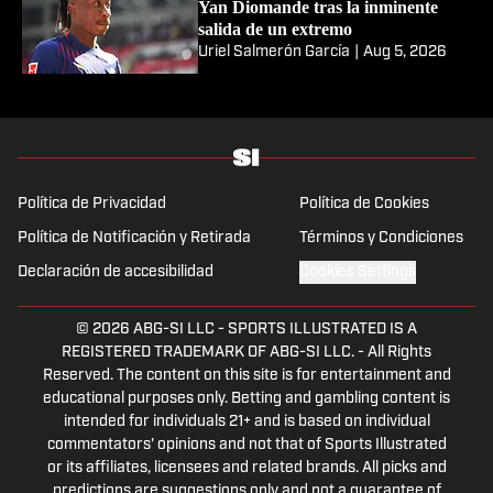
Yan Diomande tras la inminente
salida de un extremo
Uriel Salmerón García
|
Aug 5, 2026
Política de Privacidad
Política de Cookies
Política de Notificación y Retirada
Términos y Condiciones
Declaración de accesibilidad
Cookies Settings
© 2026
ABG-SI LLC
-
SPORTS ILLUSTRATED IS A
REGISTERED TRADEMARK OF ABG-SI LLC. - All Rights
Reserved. The content on this site is for entertainment and
educational purposes only. Betting and gambling content is
intended for individuals 21+ and is based on individual
commentators' opinions and not that of Sports Illustrated
or its affiliates, licensees and related brands. All picks and
predictions are suggestions only and not a guarantee of