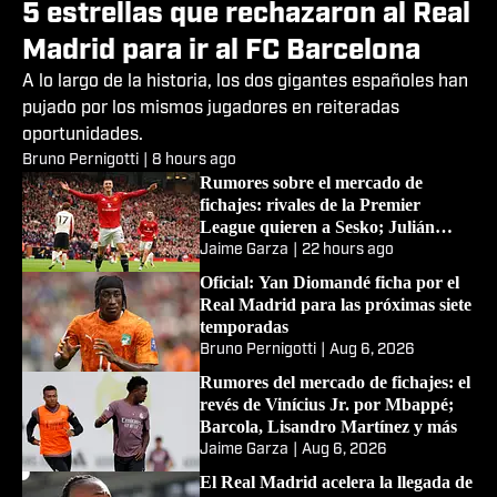
5 estrellas que rechazaron al Real
Madrid para ir al FC Barcelona
A lo largo de la historia, los dos gigantes españoles han
pujado por los mismos jugadores en reiteradas
oportunidades.
Bruno Pernigotti
|
8 hours ago
Rumores sobre el mercado de
fichajes: rivales de la Premier
League quieren a Sesko; Julián
Álvarez, Raphinha y más
Jaime Garza
|
22 hours ago
Oficial: Yan Diomandé ficha por el
Real Madrid para las próximas siete
temporadas
Bruno Pernigotti
|
Aug 6, 2026
Rumores del mercado de fichajes: el
revés de Vinícius Jr. por Mbappé;
Barcola, Lisandro Martínez y más
Jaime Garza
|
Aug 6, 2026
El Real Madrid acelera la llegada de