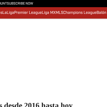
OUNT
SUBSCRIBE NOW
es
LaLiga
Premier League
Liga MX
MLS
Champions League
Balón
s desde 2016 hasta hoy