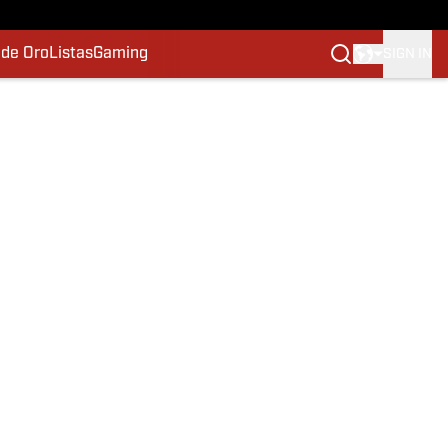
 de Oro
Listas
Gaming
SIGN IN