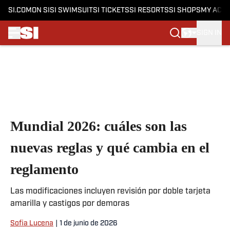
SI.COM
ON SI
SI SWIMSUIT
SI TICKETS
SI RESORTS
SI SHOPS
MY ACC
SIGN IN
Skip to main content
Mundial 2026: cuáles son las
nuevas reglas y qué cambia en el
reglamento
Las modificaciones incluyen revisión por doble tarjeta
amarilla y castigos por demoras
Sofia Lucena
|
1 de junio de 2026