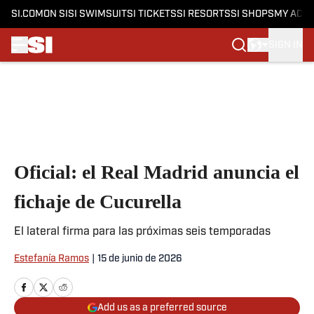
SI.COM
ON SI
SI SWIMSUIT
SI TICKETS
SI RESORTS
SI SHOPS
MY ACC
SIGN IN
Skip to main content
Oficial: el Real Madrid anuncia el
fichaje de Cucurella
El lateral firma para las próximas seis temporadas
Estefanía Ramos
|
15 de junio de 2026
Add us as a preferred source