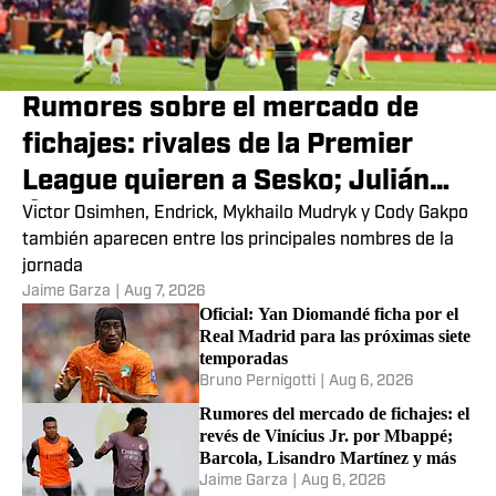
Rumores sobre el mercado de
fichajes: rivales de la Premier
League quieren a Sesko; Julián
Álvarez, Raphinha y más
Victor Osimhen, Endrick, Mykhailo Mudryk y Cody Gakpo
también aparecen entre los principales nombres de la
jornada
Jaime Garza
|
Aug 7, 2026
Oficial: Yan Diomandé ficha por el
Real Madrid para las próximas siete
temporadas
Bruno Pernigotti
|
Aug 6, 2026
Rumores del mercado de fichajes: el
revés de Vinícius Jr. por Mbappé;
Barcola, Lisandro Martínez y más
Jaime Garza
|
Aug 6, 2026