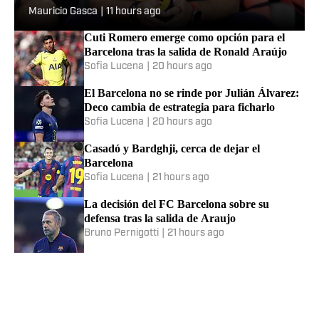
salidas de Roony, Casadó y
Mauricio Gasca
|
11 hours ago
Araujo
Cuti Romero emerge como opción para el
Barcelona tras la salida de Ronald Araújo
Sofia Lucena
|
20 hours ago
El Barcelona no se rinde por Julián Álvarez:
Deco cambia de estrategia para ficharlo
Sofia Lucena
|
20 hours ago
Casadó y Bardghji, cerca de dejar el
Barcelona
Sofia Lucena
|
21 hours ago
La decisión del FC Barcelona sobre su
defensa tras la salida de Araujo
Bruno Pernigotti
|
21 hours ago