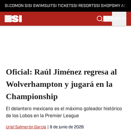
SI.COM
ON SI
SI SWIMSUIT
SI TICKETS
SI RESORTS
SI SHOPS
MY ACC
SIGN IN
Skip to main content
Oficial: Raúl Jiménez regresa al
Wolverhampton y jugará en la
Championship
El delantero mexicano es el máximo goleador histórico
de los Lobos en la Premier League
Uriel Salmerón García
|
9 de junio de 2026