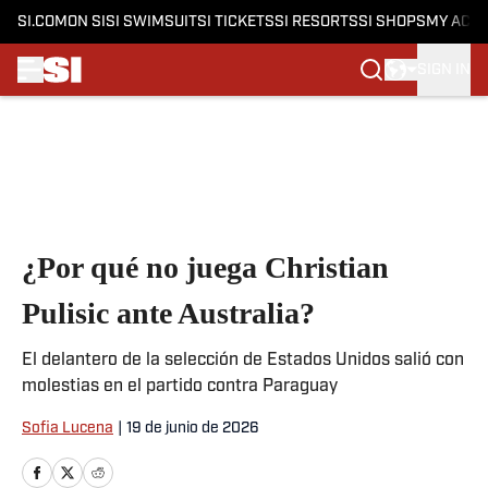
SI.COM
ON SI
SI SWIMSUIT
SI TICKETS
SI RESORTS
SI SHOPS
MY ACC
SIGN IN
Skip to main content
¿Por qué no juega Christian
Pulisic ante Australia?
El delantero de la selección de Estados Unidos salió con
molestias en el partido contra Paraguay
Sofia Lucena
|
19 de junio de 2026