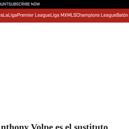
OUNT
SUBSCRIBE NOW
es
LaLiga
Premier League
Liga MX
MLS
Champions League
Balón
nthony Volpe es el sustituto