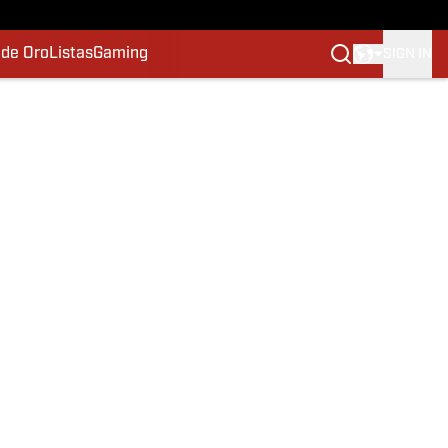
 de Oro
Listas
Gaming
SIGN IN