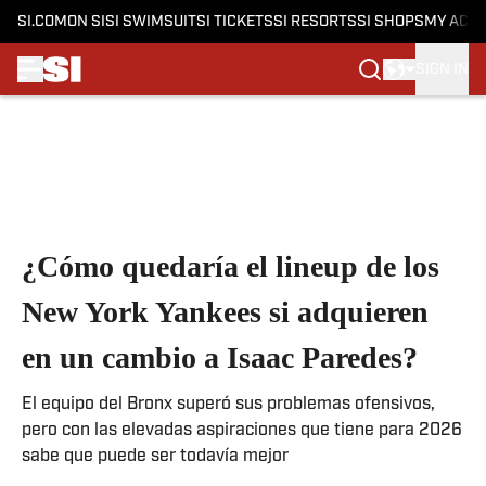
SI.COM
ON SI
SI SWIMSUIT
SI TICKETS
SI RESORTS
SI SHOPS
MY ACC
SIGN IN
Skip to main content
¿Cómo quedaría el lineup de los
New York Yankees si adquieren
en un cambio a Isaac Paredes?
El equipo del Bronx superó sus problemas ofensivos,
pero con las elevadas aspiraciones que tiene para 2026
sabe que puede ser todavía mejor