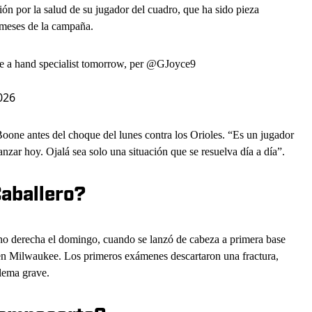
n por la salud de su jugador del cuadro, que ha sido pieza
s meses de la campaña.
e a hand specialist tomorrow, per
@GJoyce9
026
Boone antes del choque del lunes contra los Orioles. “Es un jugador
anzar hoy. Ojalá sea solo una situación que se resuelva día a día”.
Caballero?
ano derecha el domingo, cuando se lanzó de cabeza a primera base
s en Milwaukee. Los primeros exámenes descartaron una fractura,
lema grave.