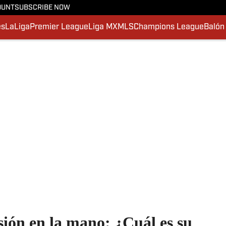
OUNT
SUBSCRIBE NOW
es
LaLiga
Premier League
Liga MX
MLS
Champions League
Balón
esión en la mano: ¿Cuál es su