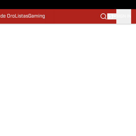
 de Oro
Listas
Gaming
SIGN IN