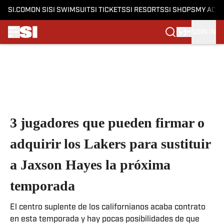
SI.COM
ON SI
SI SWIMSUIT
SI TICKETS
SI RESORTS
SI SHOPS
MY ACC
SIGN IN
Skip to main content
3 jugadores que pueden firmar o
adquirir los Lakers para sustituir
a Jaxson Hayes la próxima
temporada
El centro suplente de los californianos acaba contrato
en esta temporada y hay pocas posibilidades de que