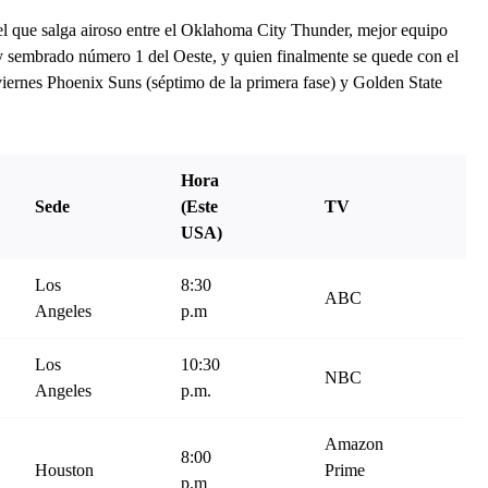
a el que salga airoso entre el Oklahoma City Thunder, mejor equipo
y sembrado número 1 del Oeste, y quien finalmente se quede con el
viernes Phoenix Suns (séptimo de la primera fase) y Golden State
Hora
Sede
(Este
TV
USA)
Los
8:30
ABC
Angeles
p.m
Los
10:30
NBC
Angeles
p.m.
Amazon
8:00
Houston
Prime
p.m