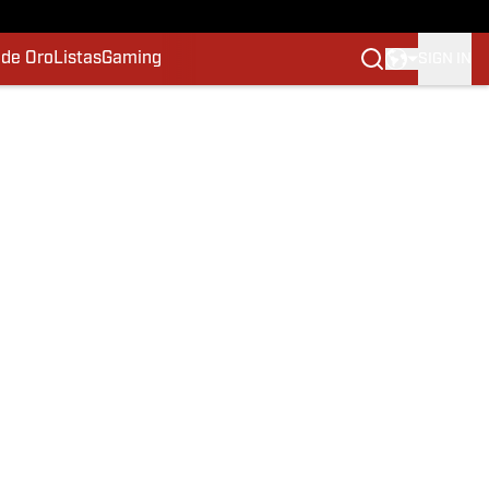
 de Oro
Listas
Gaming
SIGN IN