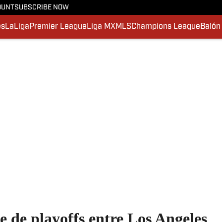
OUNT
SUBSCRIBE NOW
es
LaLiga
Premier League
Liga MX
MLS
Champions League
Balón
ie de playoffs entre Los Angeles