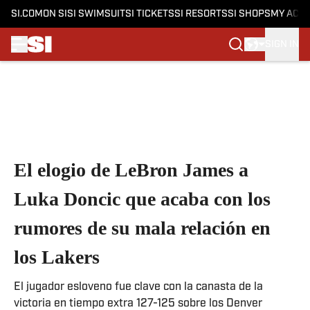
SI.COM
ON SI
SI SWIMSUIT
SI TICKETS
SI RESORTS
SI SHOPS
MY ACC
SIGN IN
Skip to main content
El elogio de LeBron James a
Luka Doncic que acaba con los
rumores de su mala relación en
los Lakers
El jugador esloveno fue clave con la canasta de la
victoria en tiempo extra 127-125 sobre los Denver