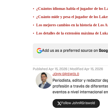
•
¿Cuántos idiomas habla el jugador de los 
•
¿Cuánto mide y pesa el jugador de los Lak
•
Los mejores cambios en la historia de Los 
•
Los detalles de la extensión máxima de Luk
Add us as a preferred source on
Goog
Published
Apr 15, 2026
| Modified
Apr 15, 2026
JOHN GRISWOLD
Periodista, editor y redactor d
profesión a través de diferente
eventos a nivel internacional 
Puerto Rico y España. Apasionado del fútbol, baloncesto, béisbol y tenis, sin dejar a un
Follow JohnRGriswold
lado la F1, el boxeo y la UFC. En definitiva, tener la oportunidad de combinar la