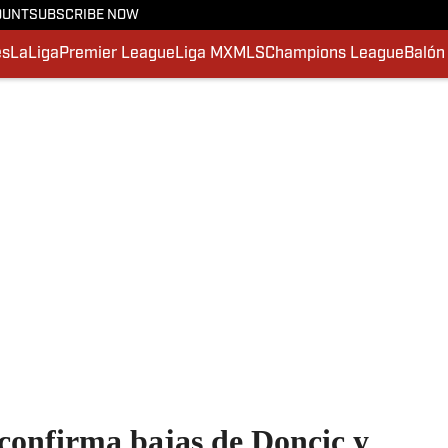
OUNT
SUBSCRIBE NOW
es
LaLiga
Premier League
Liga MX
MLS
Champions League
Balón
confirma bajas de Doncic y