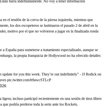
 “Están fuera indefinidamente. No voy a tener información
 en el tendón de la corva de la pierna izquierda, mientras que
ente, los dos escopeteros se lastimaron el pasado 2 de abril en la
er, motivo por el que no volvieron a jugar en la finalizada ronda
e a España para someterse a tratamiento especializado, aunque se
 embargo, la propia franquicia de Hollywood no ha ofrecido detalles
n update for you this week. They’re out indefinitely” - JJ Redick on
eaves
pic.twitter.com/h9awcSTLcP
2026
ligera; incluso participó recientemente en una sesión de tiros libres
a que podría perderse toda la serie ante los Rockets.