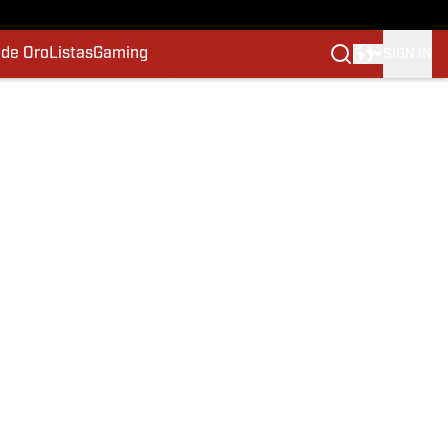
 de Oro
Listas
Gaming
SIGN IN