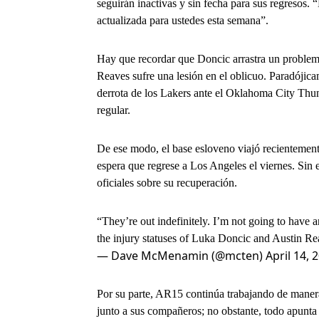
seguirán inactivas y sin fecha para sus regresos.
actualizada para ustedes esta semana”.
Hay que recordar que Doncic arrastra un problema
Reaves sufre una lesión en el oblicuo. Paradójicam
derrota de los Lakers ante el Oklahoma City Thund
regular.
De ese modo, el base esloveno viajó recientement
espera que regrese a Los Angeles el viernes. Sin
oficiales sobre su recuperación.
“They’re out indefinitely. I’m not going to have a
the injury statuses of Luka Doncic and Austin R
— Dave McMenamin (@mcten)
April 14, 
Por su parte, AR15 continúa trabajando de manera 
junto a sus compañeros; no obstante, todo apunta 